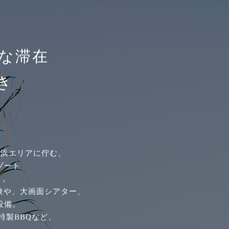
な滞在
き
白浜エリアに佇む、
ゾート
」。
験や、大画面シアター、
設備。
特製BBQなど、