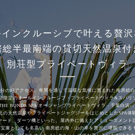
ルインクルーシブで叶える
贅沢
房総半最南端の貸切天然温泉付
別荘型プライベートヴィラ
0分の好アクセス、年間を通して温暖な気候に恵まれた南房総
3組限定のオールインクルーシブ・プライベートヴィラ&スパリ
THE BONDS SPA オーシャンプライベートヴィラ - 千葉白浜-
元の天然温泉やプライベートジャグジーをはじめとしたSPA体
ヤード、ダーツ機といった、屋内外に備えたアミューズメント
宝庫としても名高い 南房総の海・山の幸を贅沢に堪能できる 