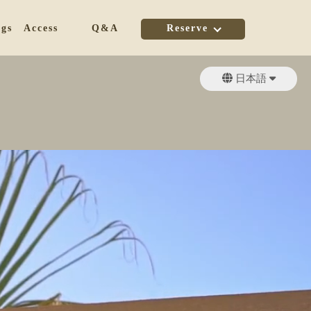
ogs
Access
Q&A
Reserve
日本語
English