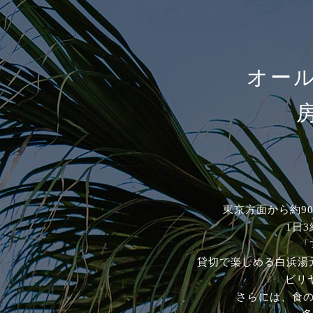
オー
東京方面から約9
1日
「
貸切で楽しめる白浜湯
ビリ
さらには、食の